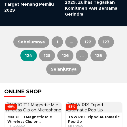
2029, Zulhas Tegaskan
Target Menang Pemilu
Komitmen PAN Bersama
2029
Gerindra
Sebelumnya
1
…
122
123
Paginasi
124
125
126
…
128
pos
Selanjutnya
ONLINE SHOP
-68%
-53%
MIXIO T11 Magnetic Mic
TNW PP1 Tripod Automatic
Wireless Clip on
Pop Up
Microphone
Rp 1.200.000
Rp 379.600