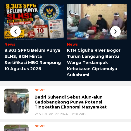
‹
›
News
News
8.303 SPPG Belum Punya
KTH Ciguha River Bogor
SLHS, BGN Minta
Turun Langsung Bantu
Sertifikasi MBG Rampung
Warga Terdampak
10 Agustus 2026
Kebakaran Ciptamulya
Sukabumi
NEWS
Badri Suhendi Sebut Alun-alun
Gadobangkong Punya Potensi
Tingkatkan Ekonomi Masyarakat
Rabu, 31 Januari 2024 - 03:01 WIB
NEWS