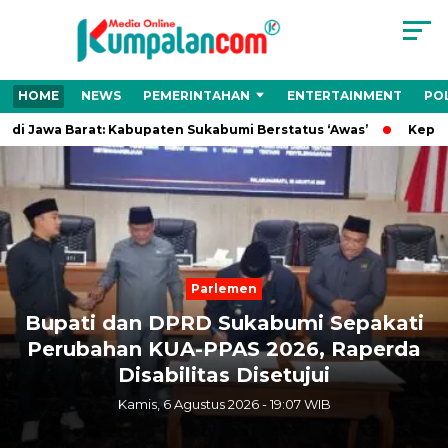
HOME
NEWS
PEMERINTAHAN
ENTERTAINMENT
POL
 Jawa Barat: Kabupaten Sukabumi Berstatus ‘Awas’
Kepala D
Next
Previous
Parlemen
Bupati dan DPRD Sukabumi Sepakati
Perubahan KUA-PPAS 2026, Raperda
Disabilitas Disetujui
Kamis, 6 Agustus 2026 - 19:07 WIB