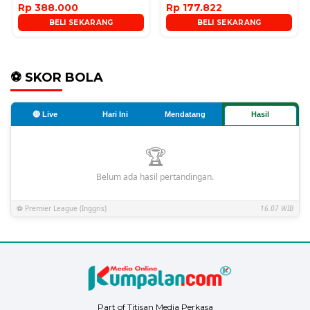
Rp 388.000
Rp 177.822
BELI SEKARANG
BELI SEKARANG
⚽ SKOR BOLA
🔴 Live
Hari Ini
Mendatang
Hasil
🏆
Belum ada hasil pertandingan.
⚽ Premier League (Inggris)
16.07 WIB
Part of Titisan Media Perkasa