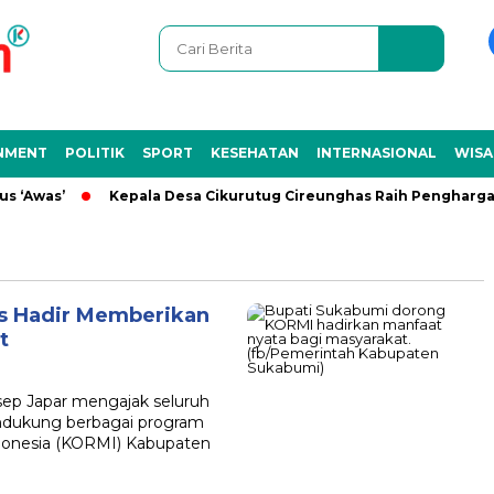
NMENT
POLITIK
SPORT
KESEHATAN
INTERNASIONAL
WISA
Awas’
Kepala Desa Cikurutug Cireunghas Raih Penghargaan NL
s Hadir Memberikan
t
ep Japar mengajak seluruh
ndukung berbagai program
donesia (KORMI) Kabupaten