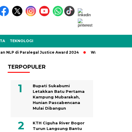
TA
TEKNOLOGI
P di Paralegal Justice Award 2024
Wakil Bupati Sukabumi L
TERPOPULER
Bupati Sukabumi
Letakkan Batu Pertama
Kampung Mubarakah,
Hunian Pascabencana
Mulai Dibangun
KTH Ciguha River Bogor
Turun Langsung Bantu