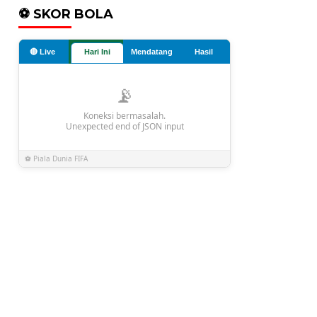
⚽ SKOR BOLA
🔴 Live
Hari Ini
Mendatang
Hasil
📡
Koneksi bermasalah.
Unexpected end of JSON input
⚽ Piala Dunia FIFA