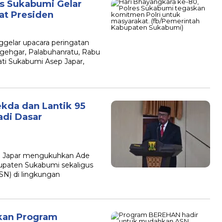
es Sukabumi Gelar
at Presiden
elar upacara peringatan
gehgar, Palabuhanratu, Rabu
pati Sukabumi Asep Japar,
kda dan Lantik 95
adi Dasar
 Japar mengukuhkan Ade
upaten Sukabumi sekaligus
ASN) di lingkungan
kan Program