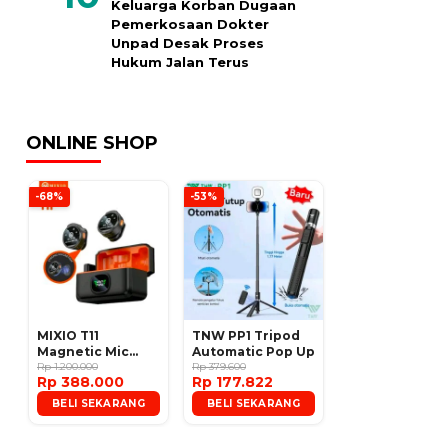
Keluarga Korban Dugaan
Pemerkosaan Dokter
Unpad Desak Proses
Hukum Jalan Terus
ONLINE SHOP
-68%
-53%
MIXIO T11
TNW PP1 Tripod
Magnetic Mic
Automatic Pop Up
Wireless Clip on
Rp 1.200.000
Rp 379.600
Rp 388.000
Rp 177.822
Microphone
BELI SEKARANG
BELI SEKARANG