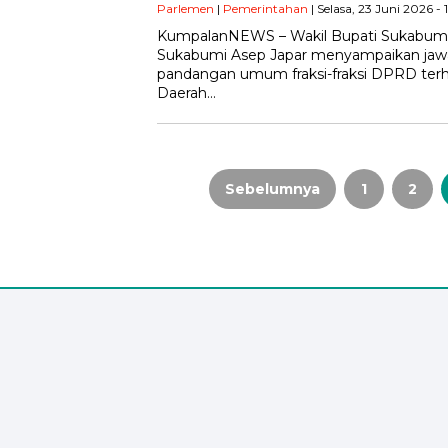
Parlemen
|
Pemerintahan
| Selasa, 23 Juni 2026 -
KumpalanNEWS – Wakil Bupati Sukabumi 
Sukabumi Asep Japar menyampaikan jawa
pandangan umum fraksi-fraksi DPRD ter
Daerah…
Paginasi
Sebelumnya
1
2
pos