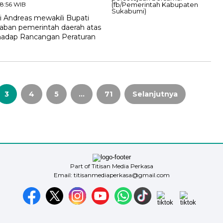
 18:56 WIB
Andreas mewakili Bupati
ban pemerintah daerah atas
hadap Rancangan Peraturan
3
4
5
…
71
Selanjutnya
Part of Titisan Media Perkasa
Email: titisanmediaperkasa@gmail.com