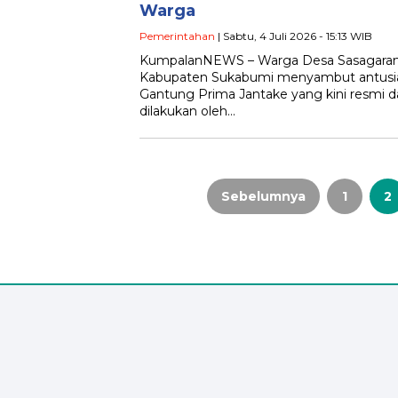
Warga
Pemerintahan
| Sabtu, 4 Juli 2026 - 15:13 WIB
KumpalanNEWS – Warga Desa Sasagaran
Kabupaten Sukabumi menyambut antusi
Gantung Prima Jantake yang kini resmi 
dilakukan oleh…
Paginasi
Sebelumnya
1
2
pos