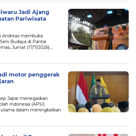
Ciwaru Jadi Ajang
atan Pariwisata
i Andreas membuka
 Seni Budaya di Pantai
mas, Jumat (17/7/2026)….
adi motor penggerak
jaran
sep Japar menegaskan
lah Indonesia (APSI)
 utama dalam meningkatkan