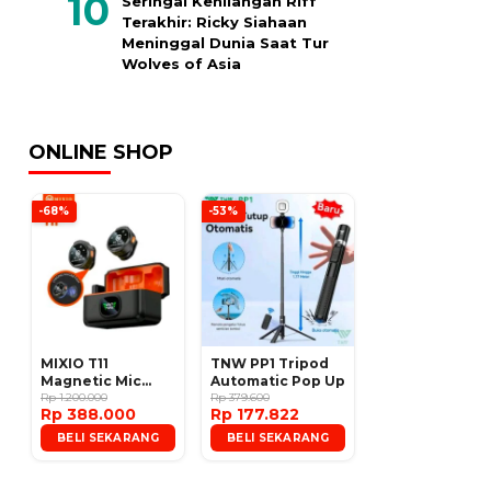
Seringai Kehilangan Riff
Terakhir: Ricky Siahaan
Meninggal Dunia Saat Tur
Wolves of Asia
ONLINE SHOP
-68%
-53%
MIXIO T11
TNW PP1 Tripod
Magnetic Mic
Automatic Pop Up
Wireless Clip on
Rp 1.200.000
Rp 379.600
Rp 388.000
Rp 177.822
Microphone
BELI SEKARANG
BELI SEKARANG