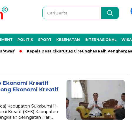
NMENT
POLITIK
SPORT
KESEHATAN
INTERNASIONAL
WISA
as’
Kepala Desa Cikurutug Cireunghas Raih Penghargaan NLP
 Ekonomi Kreatif
rong Ekonomi Kreatif
da) Kabupaten Sukabumi H.
i Kreatif (KEK) Kabupaten
angkaian peringatan Hari…