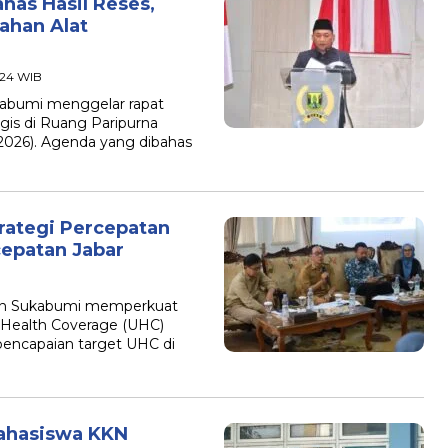
as Hasil Reses,
ahan Alat
7:24 WIB
bumi menggelar rapat
gis di Ruang Paripurna
026). Agenda yang dibahas
ategi Percepatan
epatan Jabar
n Sukabumi memperkuat
 Health Coverage (UHC)
encapaian target UHC di
ahasiswa KKN