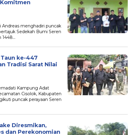
n Komitmen
 Andreas menghadiri puncak
 bertajuk Sedekah Bumi Seren
m 1448…
n Taun ke-447
 Tradisi Sarat Nilai
emadati Kampung Adat
Kecamatan Cisolok, Kabupaten
gikuti puncak perayaan Seren
ake Diresmikan,
es dan Perekonomian