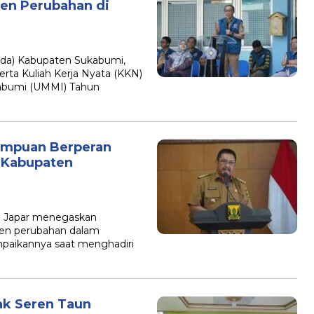
gen Perubahan di
da) Kabupaten Sukabumi,
rta Kuliah Kerja Nyata (KKN)
abumi (UMMI) Tahun
empuan Berperan
e-Kabupaten
 Japar menegaskan
gen perubahan dalam
paikannya saat menghadiri
ak Seren Taun