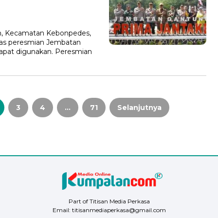
, Kecamatan Kebonpedes,
as peresmian Jembatan
dapat digunakan. Peresmian
3
4
…
71
Selanjutnya
Part of Titisan Media Perkasa
Email: titisanmediaperkasa@gmail.com