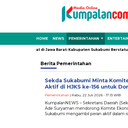
HOME
NEWS
PEMERINTAHAN
ENTERTAI
si Hujan Lebat di Jawa Barat: Kabupaten Sukabumi Berstatus ‘Aw
Berita
Pemerintahan
Sekda Sukabumi Minta Komite
Aktif di HJKS ke-156 untuk Do
Pemerintahan
| Rabu, 22 Juli 2026 - 17:13 WIB
KumpalanNEWS – Sekretaris Daerah (Sek
Ade Suryaman mendorong Komite Ekonom
Sukabumi mengambil peran aktif dalam r