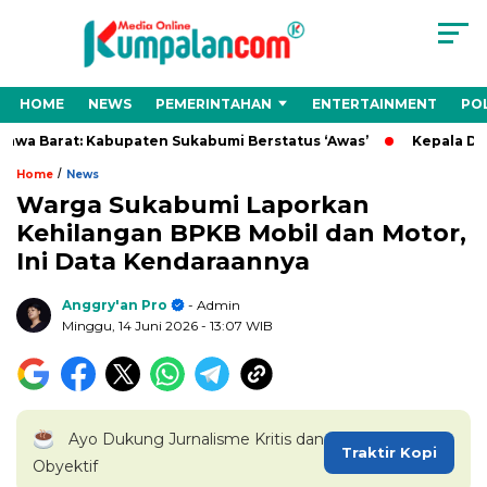
HOME
NEWS
PEMERINTAHAN
ENTERTAINMENT
POL
a Barat: Kabupaten Sukabumi Berstatus ‘Awas’
Kepala Desa C
/
Home
News
Warga Sukabumi Laporkan
Kehilangan BPKB Mobil dan Motor,
Ini Data Kendaraannya
Anggry'an Pro
- Admin
Minggu, 14 Juni 2026
- 13:07 WIB
Ayo Dukung Jurnalisme Kritis dan
Traktir Kopi
Obyektif