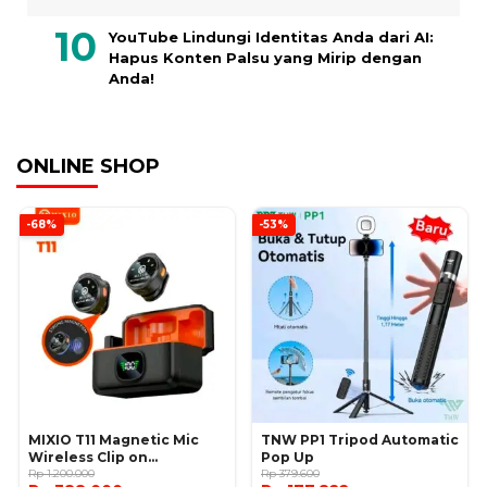
YouTube Lindungi Identitas Anda dari AI:
Hapus Konten Palsu yang Mirip dengan
Anda!
ONLINE SHOP
-68%
-53%
MIXIO T11 Magnetic Mic
TNW PP1 Tripod Automatic
Wireless Clip on
Pop Up
Microphone
Rp 1.200.000
Rp 379.600