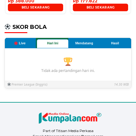
Rp 388.000
Rp 177.822
BELI SEKARANG
BELI SEKARANG
SKOR BOLA
Live
Hari Ini
Mendatang
Hasil
Tidak ada pertandingan hari ini.
Premier League (Inggris)
14.30 WIB
Part of Titisan Media Perkasa