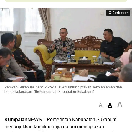
Perbesar
Perbesar
Pemkab Sukabumi bentuk Pokja BSAN untuk ciptakan sekolah aman dan
bebas kekerasan. (fb/Pemerintah Kabupaten Sukabumi)
A
A
A
KumpalanNEWS
– Pemerintah Kabupaten Sukabumi
menunjukkan komitmennya dalam menciptakan