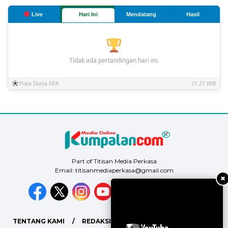
Live
Hari Ini
Mendatang
Hasil
Tidak ada pertandingan hari ini.
Piala Dunia FIFA
21.21 WIB
Part of Titisan Media Perkasa
Email: titisanmediaperkasa@gmail.com
✖
TENTANG KAMI
REDAKSI
PEDOMAN MEDIA SIBER