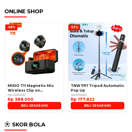
ONLINE SHOP
-68%
-53%
MIXIO T11 Magnetic Mic
TNW PP1 Tripod Automatic
Wireless Clip on
Pop Up
Microphone
Rp 1.200.000
Rp 379.600
Rp 388.000
Rp 177.822
BELI SEKARANG
BELI SEKARANG
SKOR BOLA