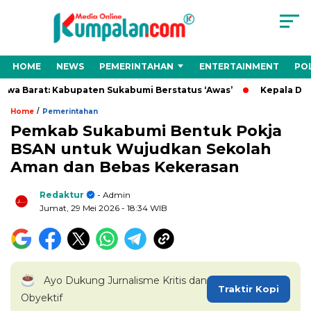
HOME
NEWS
PEMERINTAHAN
ENTERTAINMENT
POL
 Barat: Kabupaten Sukabumi Berstatus ‘Awas’
Kepala Desa C
/
Home
Pemerintahan
Pemkab Sukabumi Bentuk Pokja
BSAN untuk Wujudkan Sekolah
Aman dan Bebas Kekerasan
Redaktur
- Admin
Jumat, 29 Mei 2026
- 18:34 WIB
Ayo Dukung Jurnalisme Kritis dan
Traktir Kopi
Obyektif