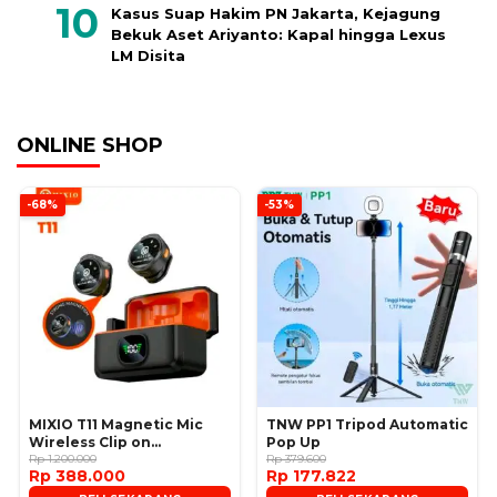
Kasus Suap Hakim PN Jakarta, Kejagung
Bekuk Aset Ariyanto: Kapal hingga Lexus
LM Disita
ONLINE SHOP
-68%
-53%
MIXIO T11 Magnetic Mic
TNW PP1 Tripod Automatic
Wireless Clip on
Pop Up
Microphone
Rp 1.200.000
Rp 379.600
Rp 388.000
Rp 177.822