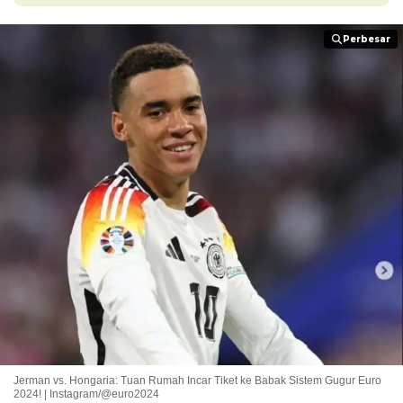
Perbesar
Perbesar
Jerman vs. Hongaria: Tuan Rumah Incar Tiket ke Babak Sistem Gugur Euro
2024! | Instagram/@euro2024