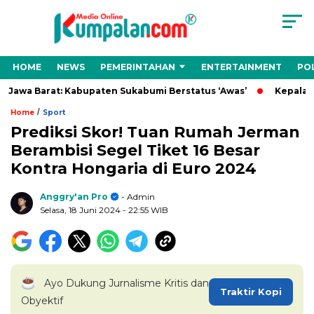
HOME
NEWS
PEMERINTAHAN
ENTERTAINMENT
POL
awa Barat: Kabupaten Sukabumi Berstatus ‘Awas’
Kepala Desa
/
Home
Sport
Prediksi Skor! Tuan Rumah Jerman
Berambisi Segel Tiket 16 Besar
Kontra Hongaria di Euro 2024
Anggry'an Pro
- Admin
Selasa, 18 Juni 2024
- 22:55 WIB
Ayo Dukung Jurnalisme Kritis dan
Traktir Kopi
Obyektif