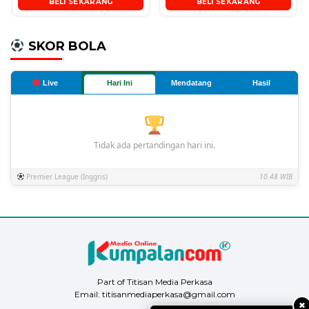
BELI SEKARANG
BELI SEKARANG
SKOR BOLA
Live
Hari Ini
Mendatang
Hasil
Tidak ada pertandingan hari ini.
Premier League (Inggris)
10.48 WIB
Part of Titisan Media Perkasa
Email: titisanmediaperkasa@gmail.com
✖