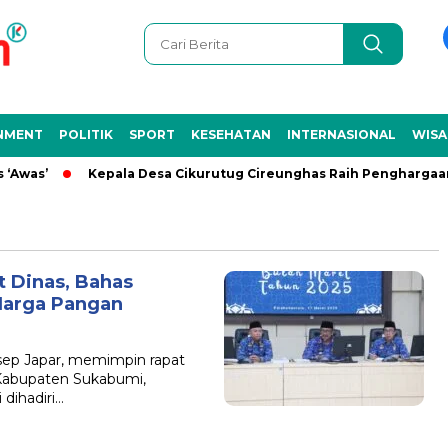
NMENT
POLITIK
SPORT
KESEHATAN
INTERNASIONAL
WISA
was’
Kepala Desa Cikurutug Cireunghas Raih Penghargaan NL
 Dinas, Bahas
Harga Pangan
ep Japar, memimpin rapat
h Kabupaten Sukabumi,
 dihadiri…