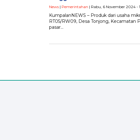
News
|
Pemerintahan
| Rabu, 6 November 2024 - 
KumpalanNEWS – Produk dari usaha mik
RT05/RW09, Desa Tonjong, Kecamatan Pa
pasar…