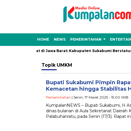
HOME
NEWS
PEMERINTAHAN
ENTERTAI
nsi Hujan Lebat di Jawa Barat: Kabupaten Sukabumi Berstatus ‘A
Topik
UMKM
Bupati Sukabumi Pimpin Rapat
Kemacetan hingga Stabilitas 
Pemerintahan
| Senin, 17 Maret 2025 - 15:00 WIB
KumpalanNEWS – Bupati Sukabumi, H As
dinas bulanan di Aula Sekretariat Daera
Palabuhanratu, pada Senin (17/3). Rapat ini