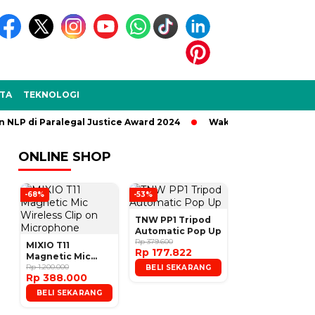
TA
TEKNOLOGI
P di Paralegal Justice Award 2024
Wakil Bupati Sukabumi Le
ONLINE SHOP
-68%
-53%
TNW PP1 Tripod
Automatic Pop Up
Rp 379.600
MIXIO T11
Rp 177.822
Magnetic Mic
Wireless Clip on
Rp 1.200.000
BELI SEKARANG
Rp 388.000
Microphone
BELI SEKARANG