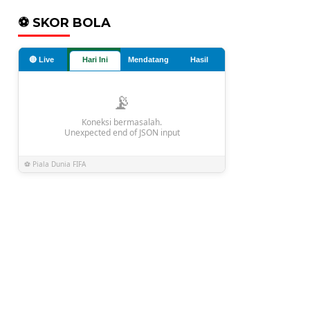
⚽ SKOR BOLA
🔴 Live
Hari Ini
Mendatang
Hasil
📡
Koneksi bermasalah.
Unexpected end of JSON input
⚽ Piala Dunia FIFA