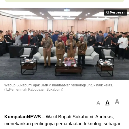
Perbesar
Perbesar
Wabup Sukabumi ajak UMKM manfaatkan teknologi untuk naik kelas.
(fb/Pemerintah Kabupaten Sukabumi)
A
A
A
KumpalanNEWS
– Wakil Bupati Sukabumi, Andreas,
menekankan pentingnya pemanfaatan teknologi sebagai