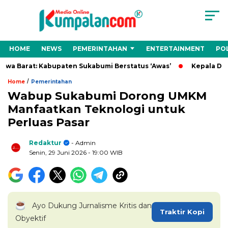
HOME
NEWS
PEMERINTAHAN
ENTERTAINMENT
POL
 Barat: Kabupaten Sukabumi Berstatus ‘Awas’
Kepala Desa Ci
/
Home
Pemerintahan
Wabup Sukabumi Dorong UMKM
Manfaatkan Teknologi untuk
Perluas Pasar
Redaktur
- Admin
Senin, 29 Juni 2026
- 19:00 WIB
Ayo Dukung Jurnalisme Kritis dan
Traktir Kopi
Obyektif