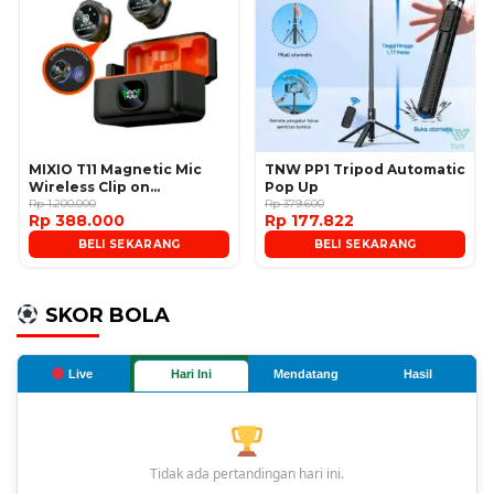
MIXIO T11 Magnetic Mic
TNW PP1 Tripod Automatic
Wireless Clip on
Pop Up
Microphone
Rp 1.200.000
Rp 379.600
Rp 388.000
Rp 177.822
BELI SEKARANG
BELI SEKARANG
SKOR BOLA
Live
Hari Ini
Mendatang
Hasil
Tidak ada pertandingan hari ini.