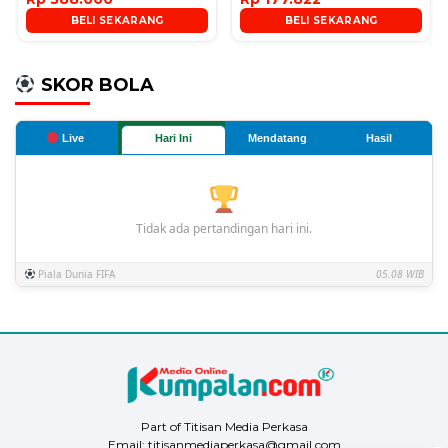
BELI SEKARANG
BELI SEKARANG
SKOR BOLA
Live
Hari Ini
Mendatang
Hasil
Tidak ada pertandingan hari ini.
Piala Dunia FIFA
05.08 WIB
Part of Titisan Media Perkasa
Email: titisanmediaperkasa@gmail.com