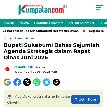
HOME
NEWS
PEMERINTAHAN
ENTERTAINMENT
POL
Barat: Kabupaten Sukabumi Berstatus ‘Awas’
Kepala Desa Ci
/
Home
Pemerintahan
Bupati Sukabumi Bahas Sejumlah
Agenda Strategis dalam Rapat
Dinas Juni 2026
Redaktur
- Admin
Rabu, 17 Juni 2026
- 20:23 WIB
Ayo Dukung Jurnalisme Kritis dan
Traktir Kopi
Obyektif