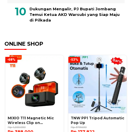
Dukungan Mengalir, PJ Bupati Jombang
Temui Ketua AKD Warsubi yang Siap Maju
di Pilkada
ONLINE SHOP
-68%
-53%
MIXIO T11 Magnetic Mic
TNW PP1 Tripod Automatic
Wireless Clip on
Pop Up
Microphone
Rp 1.200.000
Rp 379.600
Rp 388.000
Rp 177.822