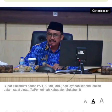
Perbesar
Perbesar
Bupati Sukabumi bahas PAD, SPMB, MBG, dan layanan kependudukan
dalam rapat dinas. (fb/Pemerintah Kabupaten Sukabumi)
A
A
A