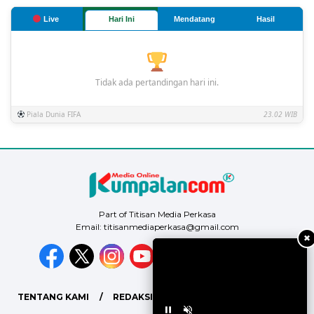
Live
Hari Ini
Mendatang
Hasil
Tidak ada pertandingan hari ini.
Piala Dunia FIFA
23.02 WIB
Part of Titisan Media Perkasa
Email: titisanmediaperkasa@gmail.com
✖
TENTANG KAMI
REDAKSI
PEDOMAN MEDIA SIBER