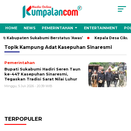
HOME
NEWS
PEMERINTAHAN
ENTERTAINMENT
POL
t: Kabupaten Sukabumi Berstatus ‘Awas’
Kepala Desa Cikuru
Topik
Kampung Adat Kasepuhan Sinaresmi
Pemerintahan
Bupati Sukabumi Hadiri Seren Taun
ke-447 Kasepuhan Sinaresmi,
Tegaskan Tradisi Sarat Nilai Luhur
Minggu, 5 Juli 2026 - 20:39 WIB
TERPOPULER