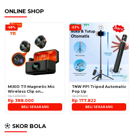
ONLINE SHOP
-68%
-53%
MIXIO T11 Magnetic Mic
TNW PP1 Tripod Automatic
Wireless Clip on
Pop Up
Microphone
Rp 1.200.000
Rp 379.600
Rp 388.000
Rp 177.822
BELI SEKARANG
BELI SEKARANG
SKOR BOLA