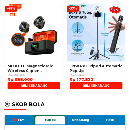
-68%
-53%
MIXIO T11 Magnetic Mic
TNW PP1 Tripod Automatic
Wireless Clip on
Pop Up
Microphone
Rp 1.200.000
Rp 379.600
Rp 388.000
Rp 177.822
BELI SEKARANG
BELI SEKARANG
SKOR BOLA
Live
Hari Ini
Mendatang
Hasil