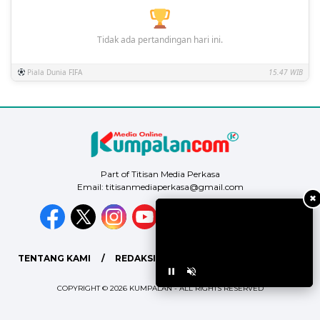
Tidak ada pertandingan hari ini.
Piala Dunia FIFA
15.47 WIB
Part of Titisan Media Perkasa
Email: titisanmediaperkasa@gmail.com
✖
TENTANG KAMI
REDAKSI
PEDOMAN MEDIA SIBER
COPYRIGHT © 2026 KUMPALAN - ALL RIGHTS RESERVED