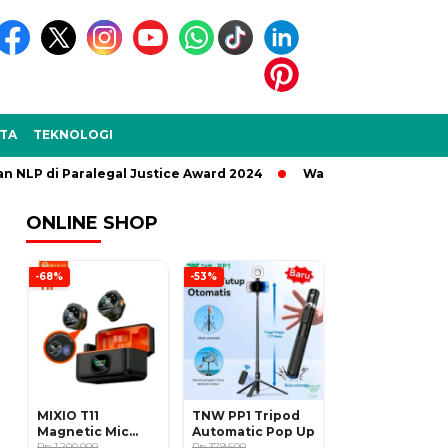
TA
TEKNOLOGI
NLP di Paralegal Justice Award 2024
Wakil Bupati Sukabumi
ONLINE SHOP
-68%
-53%
MIXIO T11
TNW PP1 Tripod
Magnetic Mic
Automatic Pop Up
Wireless Clip on
Rp 1.200.000
Rp 379.600