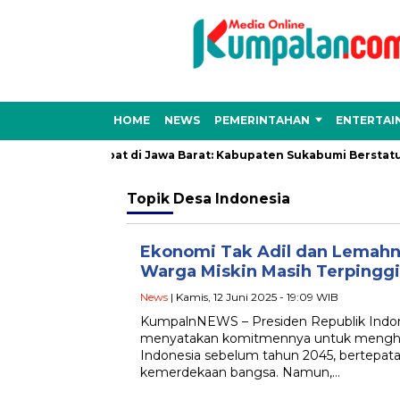
HOME
NEWS
PEMERINTAHAN
ENTERTAI
tensi Hujan Lebat di Jawa Barat: Kabupaten Sukabumi Berstatus 
Topik
Desa Indonesia
Ekonomi Tak Adil dan Lemah
Warga Miskin Masih Terpingg
News
| Kamis, 12 Juni 2025 - 19:09 WIB
KumpalnNEWS – Presiden Republik Indon
menyatakan komitmennya untuk mengha
Indonesia sebelum tahun 2045, bertepat
kemerdekaan bangsa. Namun,…