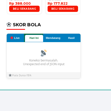
Rp 388.000
Rp 177.822
Microphone
BELI SEKARANG
BELI SEKARANG
SKOR BOLA
Live
Hari Ini
Mendatang
Hasil
Koneksi bermasalah.
Unexpected end of JSON input
Piala Dunia FIFA