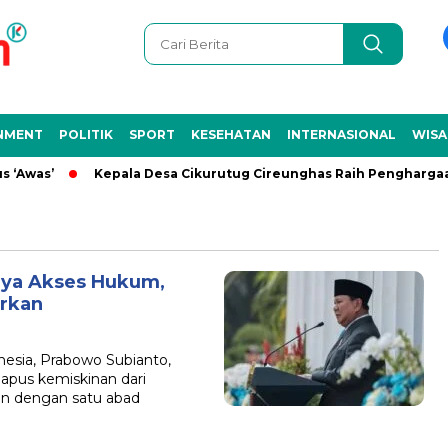
NMENT
POLITIK
SPORT
KESEHATAN
INTERNASIONAL
WISA
‘Awas’
Kepala Desa Cikurutug Cireunghas Raih Penghargaan 
nya Akses Hukum,
irkan
esia, Prabowo Subianto,
pus kemiskinan dari
an dengan satu abad