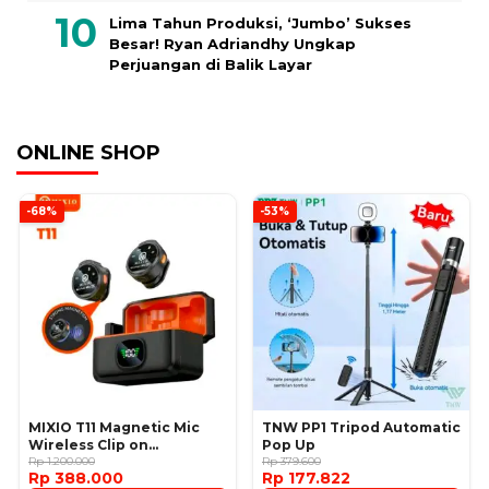
Lima Tahun Produksi, ‘Jumbo’ Sukses
Besar! Ryan Adriandhy Ungkap
Perjuangan di Balik Layar
ONLINE SHOP
-68%
-53%
MIXIO T11 Magnetic Mic
TNW PP1 Tripod Automatic
Wireless Clip on
Pop Up
Microphone
Rp 1.200.000
Rp 379.600
Rp 388.000
Rp 177.822