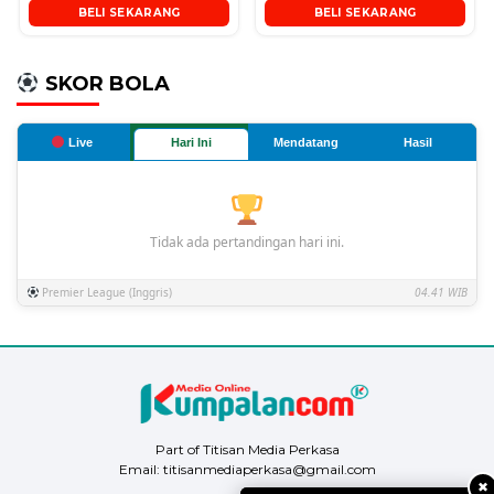
BELI SEKARANG
BELI SEKARANG
SKOR BOLA
Live
Hari Ini
Mendatang
Hasil
Tidak ada pertandingan hari ini.
Premier League (Inggris)
04.41 WIB
Part of Titisan Media Perkasa
Email: titisanmediaperkasa@gmail.com
✖