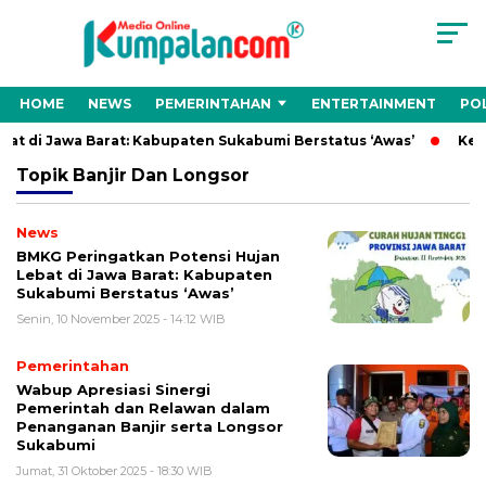
HOME
NEWS
PEMERINTAHAN
ENTERTAINMENT
POL
t di Jawa Barat: Kabupaten Sukabumi Berstatus ‘Awas’
Kepa
Topik
Banjir Dan Longsor
News
BMKG Peringatkan Potensi Hujan
Lebat di Jawa Barat: Kabupaten
Sukabumi Berstatus ‘Awas’
Senin, 10 November 2025 - 14:12 WIB
Pemerintahan
Wabup Apresiasi Sinergi
Pemerintah dan Relawan dalam
Penanganan Banjir serta Longsor
Sukabumi
Jumat, 31 Oktober 2025 - 18:30 WIB