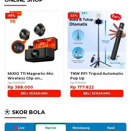
ONLINE SHOP
-68%
-53%
MIXIO T11 Magnetic Mic
TNW PP1 Tripod Automatic
Wireless Clip on
Pop Up
Microphone
Rp 1.200.000
Rp 379.600
Rp 388.000
Rp 177.822
BELI SEKARANG
BELI SEKARANG
SKOR BOLA
Live
Hari Ini
Mendatang
Hasil